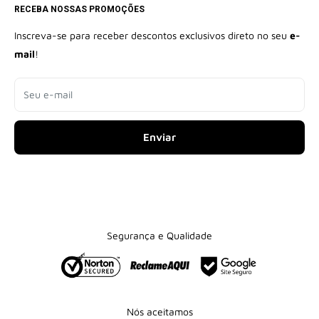
Como Realizar Sua Compra
RECEBA NOSSAS PROMOÇÕES
Politicas de Privacidade
Contato
Politicas de Reembolso
Inscreva-se para receber descontos exclusivos direto no seu
e-
Políticas de Cookies
mail
!
Políticas de Frete
Seu e-mail
Enviar
Segurança e Qualidade
Nós aceitamos